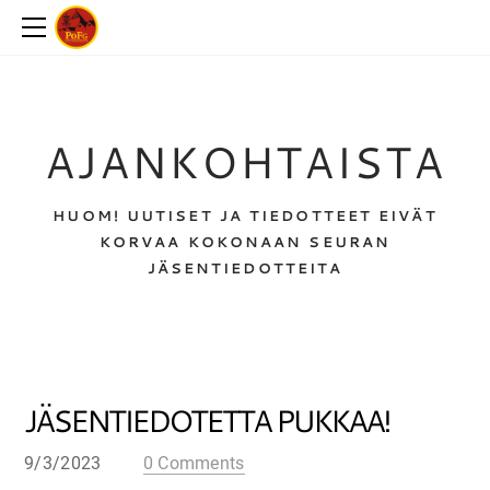
ETUSIVU
AJANKOHTAISTA
JÄSENYYS
JÄSENEDUT
TAPAHTUMAT
AJANKOHTAISTA
SEURAVAATTEET
LÖYTÖKIEKOT
HALLIVUOROT
YHTEYSTIEDOT
HUOM! UUTISET JA TIEDOTTEET EIVÄT
KORVAA KOKONAAN SEURAN
RADAT
JÄSENTIEDOTTEITA
YHTEISTYÖKUMPPANIT
SEURAPUUHAT
JYLY
JÄSENTIEDOTETTA PUKKAA!
9/3/2023
0 Comments