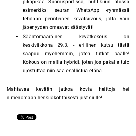
pikapikaa Suomisportissa; huhtikuun alussa
esimerkiksi seuran WhatsApp -ryhmässä
tehdään perinteinen kevätsiivous, jolta vain
jäsenyyden omaavat säästyvät!
Sääntömääräinen kevätkokous on
keskiviikkona 29.3. - erillinen kutsu tästä
saapuu myöhemmin, joten tutkat päälle!
Kokous on mallia hybridi, joten jos pakalle tulo
ujostuttaa niin saa osallistua etänä.
Mahtavaa kevään jatkoa kovia heittoja hei
nimenomaan henkilökohtaisesti just siulle!