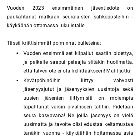
Vuoden 2023 ensimmäinen jäsentiedote on
paukahtanut matkaan seuralaisten sähköposteihin -
käykäähän ottamassa lukulistalle!
Tässä kriittisimmät poiminnat bulleteina:
Vuoden ensimmäiset kilpailut saatiin pidettyä,
ja paikalle saapui pelaajia siitäkin huolimatta,
että talven ote ei ota hellittääkseen! Mahtijuttu!
Kevätpöhinöihin liittyy vahvasti
jäsenyysjutut ja jäsenyyksien uusintoja sekä
uusien jäsenien liittymisiä on molempia
tapahtunut varsin oivalliseen tahtiin. Pidetään
seura kasvavana! Ne joilla jäsenyys on vielä
uusimatta ja tavoite olisi edustaa keltamustaa
tänäkin vuonna - käykäähän hoitamassa asia