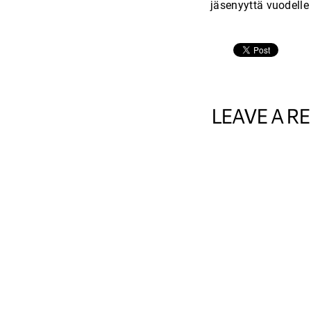
JYLY
jäsenyyttä vuodelle
LEAVE A RE