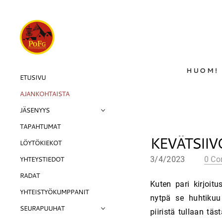
HUOM! 
ETUSIVU
AJANKOHTAISTA
JÄSENYYS
TAPAHTUMAT
JÄSENEDUT
KEVÄTSIIV
LÖYTÖKIEKOT
SEURAVAATTEET
YHTEYSTIEDOT
HALLIVUOROT
3/4/2023
0 C
RADAT
Kuten pari kirjoit
YHTEISTYÖKUMPPANIT
nytpä se huhtikuu
SEURAPUUHAT
piiristä tullaan tä