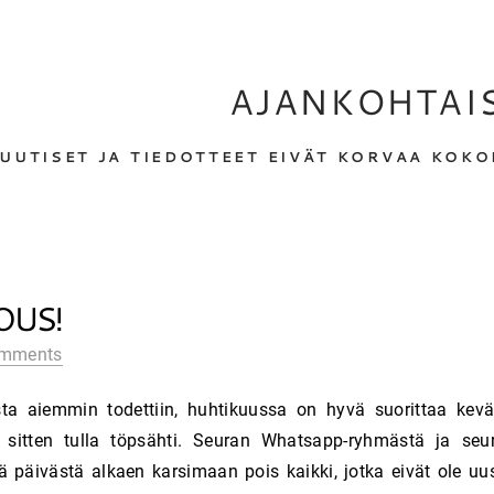
AJANKOHTAI
UUTISET JA TIEDOTTEET EIVÄT KORVAA KOK
OUS!
omments
usta aiemmin todettiin, huhtikuussa on hyvä suorittaa kevä
 sitten tulla töpsähti. Seuran Whatsapp-ryhmästä ja seur
stä päivästä alkaen karsimaan pois kaikki, jotka eivät ole u